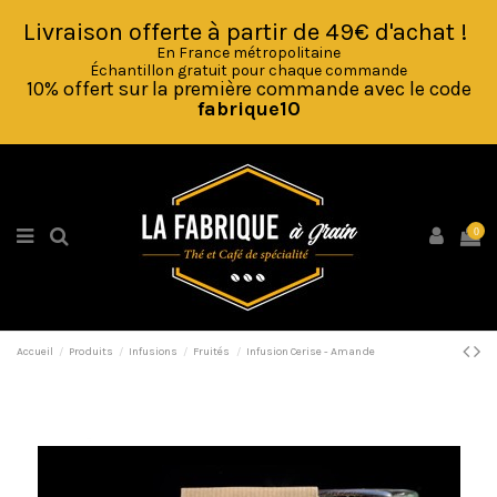
Livraison offerte à partir de 49€ d'achat !
En France métropolitaine
Échantillon gratuit pour chaque comman
de
10% offert sur la première commande avec le code
fabrique10
0
Accueil
Produits
Infusions
Fruités
Infusion Cerise - Amande