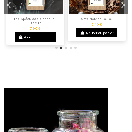
Thé Spéculoos: Cannelle -
Café Noix de COCO
Biscuit
7,40 €
7,90 €
Ajouter au panier
Ajouter au panier